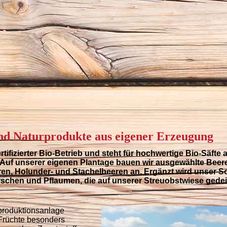
und Naturprodukte aus eigener Erzeugung
ertifizierter Bio-Betrieb und steht für hochwertige Bio-Säfte 
. Auf unserer eigenen Plantage bauen wir ausgewählte Beer
en, Holunder- und Stachelbeeren an. Ergänzt wird unser S
irschen und Pflaumen, die auf unserer Streuobstwiese gede
tproduktionsanlage
 Früchte besonders