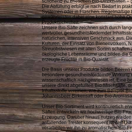
schonend zu erlesenen Bio-Direktsäften – 
Die Abfüllung erfolgt je nach Bedarf in pra
Systemen oder in Flaschen. Regelmäßige
gewährleisten dabei eine konstant hohe Qu
Produktsicherheit.
Unsere Bio-Säfte zeichnen sich durch lange
wertvoller, gesundheitsfördernder Inhaltsst
natürlichen, intensiven Geschmack aus. Die
Kulturen, der Einsatz von Bienenvölkern, 
Streuobstwiesen mit alten Sorten schaffen 
ökologische Lebensräume und bilden die G
erzeugte Früchte in Bio-Qualität.
Die Basis unserer Produkte bilden Beeren 
besondere gesundheitsfördernde Wirkung 
wissenschaftlich nachgewiesen ist. Eine be
unsere direkt abgefüllten Bio-Mischsäfte, d
Inhaltsstoffe vereinen, wie zum Beispiel Bi
Johannisbeer-Birkensaft oder Bio-Aroniasa
Unser Bio-Sortiment wird kontinuierlich er
Säften entwickeln wir hochwertige Bio-Fruc
Erzeugung. Darüber hinaus nutzen wir den 
anfallenden Trester konsequent weiter: D
verarbeiten wir ihn zu aromatischem Bio-F