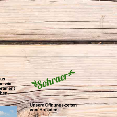
aus
en wie
ortiment
ihen.
Unsere Öffnungs-zeiten
vom Hofladen: