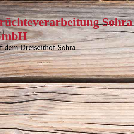
rüchteverarbeitung Sohra
GmbH
f dem Dreiseithof Sohra