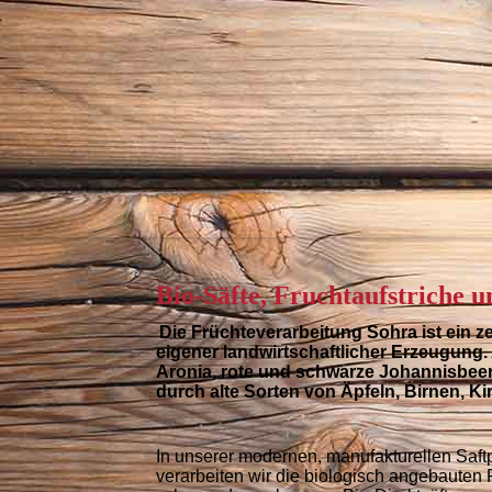
Bio-Säfte, Fruchtaufstriche 
Die
Früchteverarbeitung Sohra
ist ein z
eigener landwirtschaftlicher Erzeugung
Aronia, rote und schwarze Johannisbeer
durch alte Sorten von Äpfeln, Birnen, K
In unserer modernen, manufakturellen Saf
verarbeiten wir die biologisch angebauten