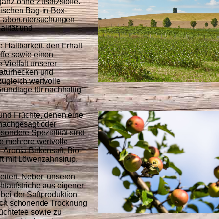
ganz ohne Zusatzstoffe.
ktischen Bag-in-Box-
 Laboruntersuchungen
alität und
 Haltbarkeit, den Erhalt
offe sowie einen
 Vielfalt unserer
Naturhecken und
zugleich wertvolle
rundlage für nachhaltig
und Früchte, denen eine
nachgesagt oder
sondere Spezialität sind
ie mehrere wertvolle
o-Aronia-Birkensaft, Bio-
ft mit Löwenzahnsirup.
weitert. Neben unseren
htaufstriche aus eigener
bei der Saftproduktion
urch schonende Trocknung
rüchtetee sowie zu