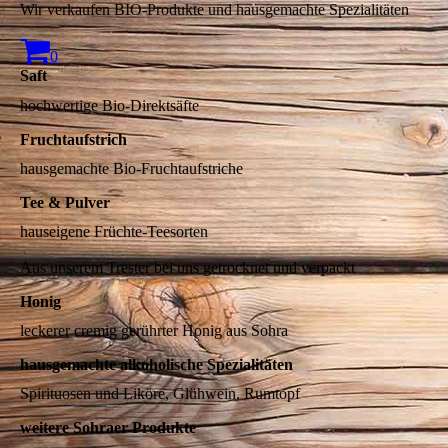
Wir verkaufen BIO-Produkte und hausgemachte Spezialitäten
0
Saft
hochwertige Bio-Direktsäfte
Fruchtaufstrich
hausgemachte Bio-Fruchtaufstriche
Tee & Pulver
hauseigene Früchte-Teesorten
Aus unserem Trester bei uns getrocknet und verpackt
Honig
leckerer cremig gerührter Honig aus Sohra
hausgemachte alkoholische Spezialitäten
Spirituosen und Liköre, Glühwein, Rumtopf
weitere Sohraer Produkte