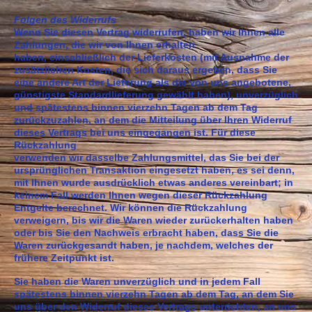
Folgen des Widerrufs
Wenn Sie diesen Vertrag widerrufen, haben wir Ihnen alle
Zahlungen, die wir von Ihnen erhalten
haben, einschließlich der Lieferkosten (mit Ausnahme der
zusätzlichen Kosten, die sich daraus ergeben, dass Sie
eine andere Art der Lieferung als die von uns angebotene,
günstigste Standardlieferung gewählt haben), unverzüglich
und spätestens binnen vierzehn Tagen ab dem Tag
zurückzuzahlen, an dem die Mitteilung über Ihren Widerruf
dieses Vertrags bei uns eingegangen ist. Für diese
Rückzahlung
verwenden wir dasselbe Zahlungsmittel, das Sie bei der
ursprünglichen Transaktion eingesetzt haben, es sei denn,
mit Ihnen wurde ausdrücklich etwas anderes vereinbart; in
keinem Fall werden Ihnen wegen dieser Rückzahlung
Entgelte berechnet. Wir können die Rückzahlung
verweigern, bis wir die Waren wieder zurückerhalten haben
oder bis Sie den Nachweis erbracht haben, dass Sie die
Waren zurückgesandt haben, je nachdem, welches der
frühere Zeitpunkt ist.
Sie haben die Waren unverzüglich und in jedem Fall
spätestens binnen vierzehn Tagen ab dem Tag, an dem Sie
uns über den Widerruf dieses Vertrags unterrichten, an uns