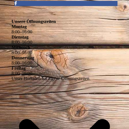
Unsere Öffnungszeiten
Montag
8
:
00
–
16
:
00
Dienstag
8
:
00
–
16
:
00
Mittwoch
8
:
00
–
16
:
00
Donnerstag
8
:
00
–
16
:
00
Freitag
8
:
00
–
16
:
00
Unser Hofladen hat eigene Öffnungszeiten.