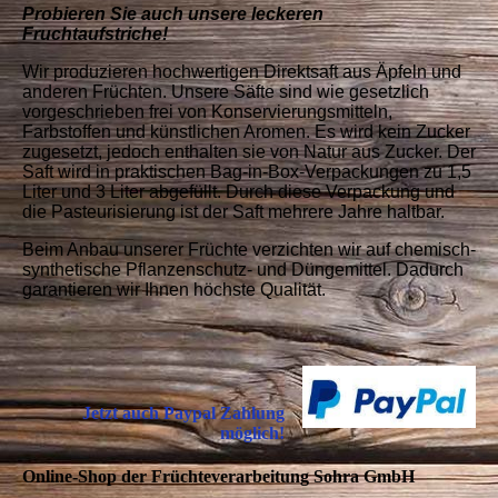
Probieren Sie auch unsere leckeren
Fruchtaufstriche!
Wir produzieren hochwertigen Direktsaft aus Äpfeln und
anderen Früchten. Unsere Säfte sind wie gesetzlich
vorgeschrieben frei von Konservierungsmitteln,
Farbstoffen und künstlichen Aromen. Es wird kein Zucker
zugesetzt, jedoch enthalten sie von Natur aus Zucker.
Der
Saft wird in praktischen Bag-in-Box-Verpackungen zu 1,5
Liter und 3 Liter abgefüllt. Durch diese Verpackung und
die Pasteurisierung ist der Saft mehrere Jahre haltbar.
Beim Anbau unserer Früchte verzichten wir auf chemisch-
synthetische Pflanzenschutz- und Düngemittel. Dadurch
garantieren wir Ihnen höchste Qualität.
Jetzt auch Paypal Zahlung
möglich!
Online-Shop der Früchteverarbeitung Sohra GmbH