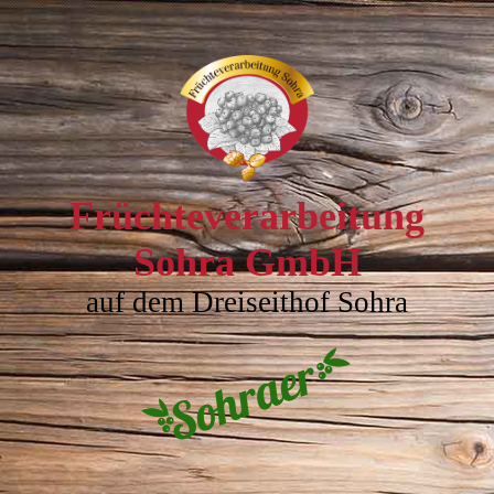
Früchteverarbeitung
Sohra GmbH
auf dem Dreiseithof Sohra