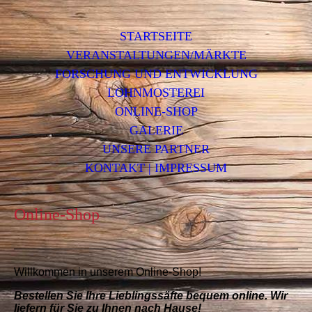
STARTSEITE
VERANSTALTUNGEN/MÄRKTE
FORSCHUNG UND ENTWICKLUNG
LOHNMOSTEREI
ONLINE-SHOP
GALERIE
UNSERE PARTNER
KONTAKT | IMPRESSUM
Online-Shop
Willkommen in unserem Online-Shop!
Bestellen Sie Ihre Lieblingssäfte bequem online. Wir
liefern für Sie zu Ihnen nach Hause!