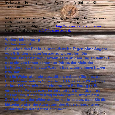
leckere Bio-Fruchtgummi aus Apfel- oder Aroniasaft, Bio-
Aroniasirup
Informationen zur Online-Streitbeilegung: Die Europäische Kommission
stellt unter folgendem Link eine Plattform zur außergerichtlichen
Beilegung von Streitigkeiten bereit:
http://ec.europa.eu/consumers/odr/
Unsere E-Mail-Adresse:
info@fruechte-sohra.de
Widerrufsbelehrung
Widerrufsrecht
Sie haben das Recht, binnen vierzehn Tagen ohne Angabe
von Gründen diesen Vertrag zu widerrufen. Die
Widerrufsfrist beträgt vierzehn Tage ab dem Tag an dem Sie
oder ein von Ihnen benannter Dritter, der nicht der
Beförderer ist, die letzte Ware in Besitz genommen haben
bzw. hat.
Um Ihr Widerrufsrecht auszuüben, müssen Sie uns, der
Früchteverarbeitung Sohra GmbH, Ortsstraße 28 in 09627
Sohra (Tel:) mittels einer eindeutigen Erklärung (z. B.
ein mit der Post versandter Brief oder E-Mail) über Ihren
Entschluss, diesen Vertrag zu widerrufen, informieren.
Zur Wahrung der Widerrufsfrist reicht es aus, dass Sie die
Mitteilung über die Ausübung des Widerrufsrechts vor
Ablauf der Widerrufsfrist absenden.