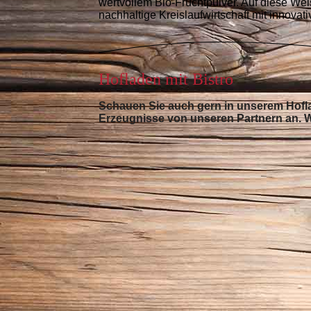
wertvollem Bio-Fruchtpulver. Auf diese Wei
nachhaltige Kreislaufwirtschaft mit innov
Hofladen mit Bistro
Schauen Sie auch gern in unserem Hofl
Erzeugnisse von unseren Partnern an. W