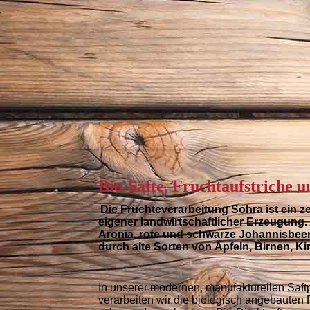
Bio-Säfte, Fruchtaufstriche 
Die
Früchteverarbeitung Sohra
ist ein z
eigener landwirtschaftlicher Erzeugung
Aronia, rote und schwarze Johannisbeer
durch alte Sorten von Äpfeln, Birnen, K
In unserer modernen, manufakturellen Saf
verarbeiten wir die biologisch angebauten