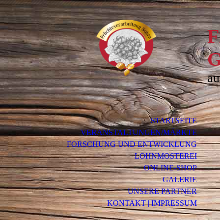
F
au
STARTSEITE
VERANSTALTUNGEN/MÄRKTE
FORSCHUNG UND ENTWICKLUNG
LOHNMOSTEREI
ONLINE-SHOP
GALERIE
UNSERE PARTNER
KONTAKT | IMPRESSUM