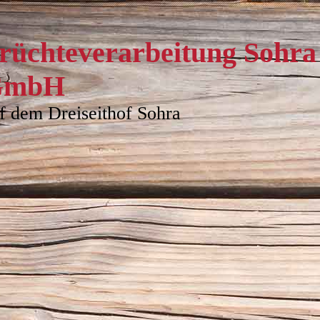
rüchteverarbeitung Sohra
GmbH
f dem Dreiseithof Sohra