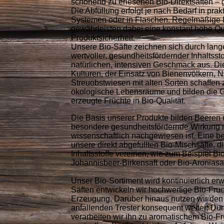
schonend zu erlesenen Bio-Direktsäften – 
Die Abfüllung erfolgt je nach Bedarf in pra
Systemen oder in Flaschen. Regelmäßige
gewährleisten dabei eine konstant hohe Qu
Produktsicherheit.
Unsere Bio-Säfte zeichnen sich durch lange
wertvoller, gesundheitsfördernder Inhaltsst
natürlichen, intensiven Geschmack aus. Die
Kulturen, der Einsatz von Bienenvölkern, 
Streuobstwiesen mit alten Sorten schaffen 
ökologische Lebensräume und bilden die G
erzeugte Früchte in Bio-Qualität.
Die Basis unserer Produkte bilden Beeren 
besondere gesundheitsfördernde Wirkung 
wissenschaftlich nachgewiesen ist. Eine be
unsere direkt abgefüllten Bio-Mischsäfte, d
Inhaltsstoffe vereinen, wie zum Beispiel Bi
Johannisbeer-Birkensaft oder Bio-Aroniasa
Unser Bio-Sortiment wird kontinuierlich er
Säften entwickeln wir hochwertige Bio-Fruc
Erzeugung. Darüber hinaus nutzen wir den 
anfallenden Trester konsequent weiter: D
verarbeiten wir ihn zu aromatischem Bio-F