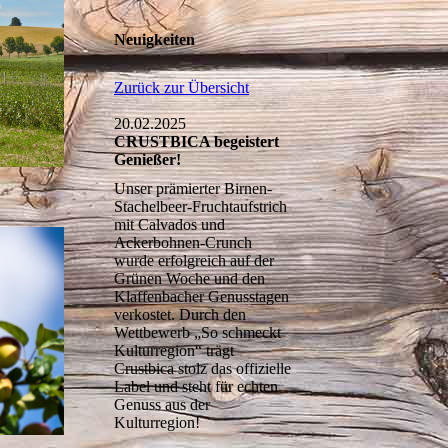
Neuigkeiten
Zurück zur Übersicht
20.02.2025
CRUSTBICA begeistert
Genießer!
Unser prämierter Birnen-
Stachelbeer-Fruchtaufstrich
mit Calvados und
Ackerbohnen-Crunch
wurde erfolgreich auf der
Grünen Woche und den
Klaffenbacher Genusstagen
verkostet. Durch den
Wettbewerb „So schmeckt
Kulturregion“ trägt
Crustbica stolz das offizielle
Label und steht für echten
Genuss aus der
Kulturregion!