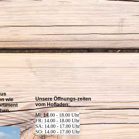
aus
Unsere Öffnungs-zeiten
en wie
vom Hofladen:
ortiment
ihen.
MI: 14
.00 - 18.00 Uhr
FR: 1
4.00 - 18.00 Uhr
SA: 1
4.00 - 17.00 Uhr
SO: 1
4.00 - 17.00 Uhr