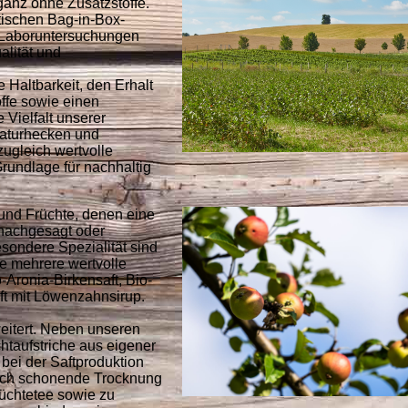
ganz ohne Zusatzstoffe.
ktischen Bag-in-Box-
 Laboruntersuchungen
alität und
 Haltbarkeit, den Erhalt
offe sowie einen
 Vielfalt unserer
Naturhecken und
zugleich wertvolle
rundlage für nachhaltig
und Früchte, denen eine
nachgesagt oder
sondere Spezialität sind
ie mehrere wertvolle
o-Aronia-Birkensaft, Bio-
ft mit Löwenzahnsirup.
weitert. Neben unseren
htaufstriche aus eigener
bei der Saftproduktion
urch schonende Trocknung
rüchtetee sowie zu