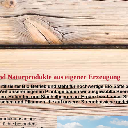
und Naturprodukte aus eigener Erzeugung
ertifizierter Bio-Betrieb und steht für hochwertige Bio-Säfte 
. Auf unserer eigenen Plantage bauen wir ausgewählte Beer
en, Holunder- und Stachelbeeren an. Ergänzt wird unser S
irschen und Pflaumen, die auf unserer Streuobstwiese gede
tproduktionsanlage
 Früchte besonders