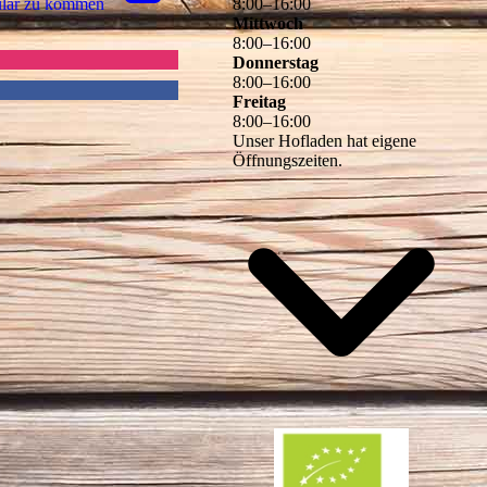
u­lar zu kommen
8
:
00
–
16
:
00
Mittwoch
8
:
00
–
16
:
00
Donnerstag
8
:
00
–
16
:
00
Freitag
8
:
00
–
16
:
00
Unser Hofladen hat eigene
Öffnungszeiten.