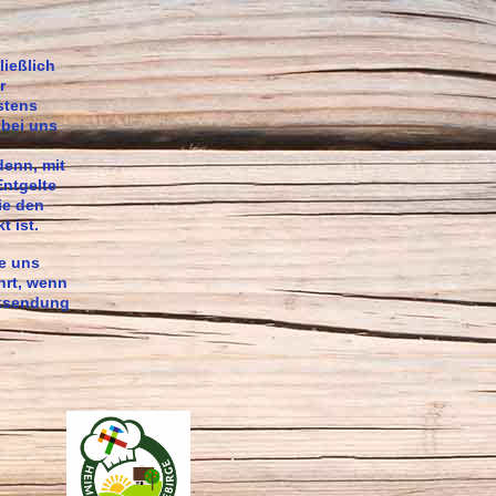
ließlich
r
stens
 bei uns
denn, mit
Entgelte
ie den
 ist.
ie uns
hrt, wenn
cksendung