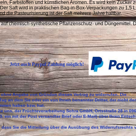
eln, Farbstoffen und künstlichen Aromen. Es wird kein Zucker z
Der Saft wird in praktischen Bag-in-Box-Verpackungen zu 1,5 L
nd die Pasteurisierung ist der Saft mehrere Jahre haltbar.
 auf chemisch-synthetische Pflanzenschutz- und Düngemittel. 
Jetzt auch Paypal Zahlung möglich!
 ohne Angabe von Gründen diesen Vertrag zu widerrufen. Die
Tag an dem Sie oder ein von Ihnen benannter Dritter, der nicht der
nommen haben bzw. hat.
e uns, der Früchteverarbeitung Sohra GmbH, Ortsstraße 28 in 09
 B. ein mit der Post versandter Brief oder E-Mail) über Ihren Entsch
, dass Sie die Mitteilung über die Ausübung des Widerrufsrechts 