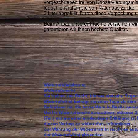
vorgeschrieben frei von Konservierungsmitt
jedoch enthalten sie von Natur aus Zucker.
3 Liter abgefüllt. Durch diese Verpackung u
Beim Anbau unserer Früchte verzichten wir
garantieren wir Ihnen höchste Qualität.
Widerrufsbelehrung
Widerrufsrecht
Sie haben das Recht, binnen vierzehn Tagen
Widerrufsfrist beträgt vierzehn Tage ab dem 
Beförderer ist, die letzte Ware in Besitz ge
Um Ihr Widerrufsrecht auszuüben, müssen Si
(Tel:) mittels einer eindeutigen Erklärung (z.
diesen Vertrag zu widerrufen, informieren.
Zur Wahrung der Widerrufsfrist reicht es aus
der Widerrufsfrist absenden.