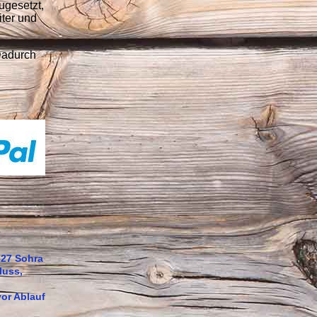
ugesetzt,
iter und
Dadurch
627 Sohra
luss,
vor Ablauf