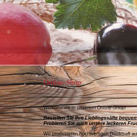
Online-Shop
Willkommen in unserem Online-Shop!
Bestellen Sie Ihre Lieblingssäfte bequem
Probieren Sie auch unsere leckeren Fruc
Wir produzieren hochwertigen Direktsaft au