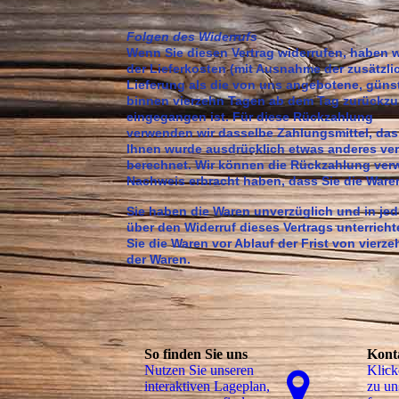
Folgen des Widerrufs
Wenn Sie diesen Vertrag widerrufen, haben wi
der Lieferkosten (mit Ausnahme der zusätzli
Lieferung als die von uns angebotene, güns
binnen vierzehn Tagen ab dem Tag zurückzuza
eingegangen ist. Für diese Rückzahlung
verwenden wir dasselbe Zahlungsmittel, das 
Ihnen wurde ausdrücklich etwas anderes ver
berechnet. Wir können die Rückzahlung verwe
Nachweis erbracht haben, dass Sie die Waren
Sie haben die Waren unverzüglich und in je
über den Widerruf dieses Vertrags unterrich
Sie die Waren vor Ablauf der Frist von vier
der Waren.
So finden Sie uns
Kont
Nutzen Sie unseren
Klick
interaktiven La­ge­plan,
zu un