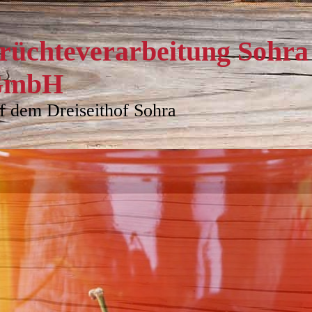
rüchteverarbeitung Sohra
GmbH
f dem Dreiseithof Sohra