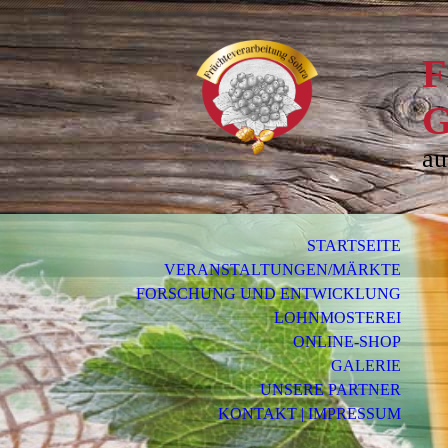
F
au
STARTSEITE
VERANSTALTUNGEN/MÄRKTE
FORSCHUNG UND ENTWICKLUNG
LOHNMOSTEREI
ONLINE-SHOP
GALERIE
UNSERE PARTNER
KONTAKT | IMPRESSUM