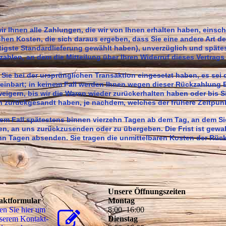
r Ihnen alle Zahlungen, die wir von Ihnen erhalten haben, einsch
chen Kosten, die sich daraus ergeben, dass Sie eine andere Art de
tigste Standardlieferung gewählt haben), unverzüglich und späte
hlen, an dem die Mitteilung über Ihren Widerruf dieses Vertrags
Sie bei der ursprünglichen Transaktion eingesetzt haben, es sei 
einbart; in keinem Fall werden Ihnen wegen dieser Rückzahlung 
igern, bis wir die Waren wieder zurückerhalten haben oder bis S
 zurückgesandt haben, je nachdem, welches der frühere Zeitpunkt
dem Fall spätestens binnen vierzehn Tagen ab dem Tag, an dem S
ten, an uns zurückzusenden oder zu übergeben. Die Frist ist gewa
zehn Tagen absenden. Sie tragen die unmittelbaren Kosten der Rü
Unsere Öffnungszeiten
aktformular
Montag
en Sie hier um
8
:
00
–
16
:
00
serem Kon­takt­
Dienstag